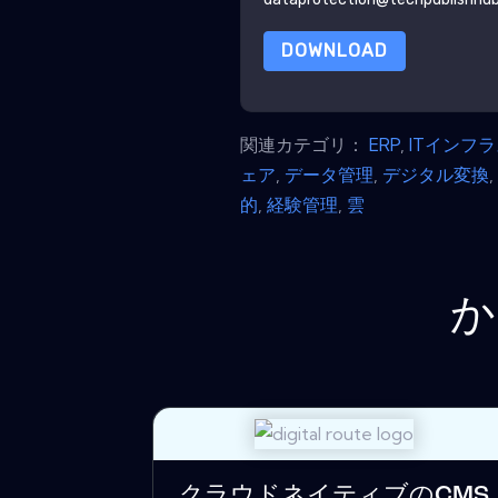
DOWNLOAD
関連カテゴリ：
ERP
,
ITインフ
ェア
,
データ管理
,
デジタル変換
的
,
経験管理
,
雲
か
クラウドネイティブのCMS