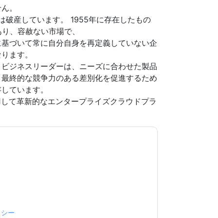
せん。
収または破産しています。 1955年に存在したもの
あり、容赦ない市場で、
に基づいて常に自分自身を再定義していない企
なります。
、ビジネスリーダーは、ニーズに合わせた製品
、最終的な競争力のある差別化を促進するため
存しています。
を使用して革新的なエンタープライズクラウドプラ
意します
Nutanix
あなたに連絡することによっ
。いつでも退会できます。
Nutanix
ウェブサイト
用されます。
規約に同意したことになります。すべてのデー
リシー
.さらに質問がある場合は、メールでお問い