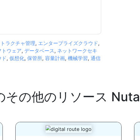
.com
ストラクチャ管理
,
エンタープライズクラウド
,
フトウェア
,
データベース
,
ネットワークセキ
ウド
,
仮想化
,
保管所
,
容量計画
,
機械学習
,
通信
のその他のリソース
Nuta