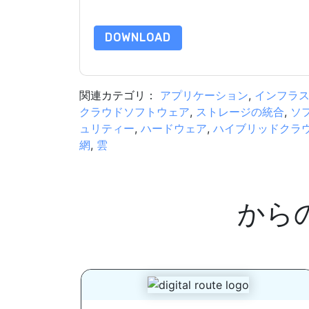
合わせください dataprotection@techpublishhub
DOWNLOAD
関連カテゴリ：
アプリケーション
,
インフラ
クラウドソフトウェア
,
ストレージの統合
,
ソ
ュリティー
,
ハードウェア
,
ハイブリッドクラ
網
,
雲
から