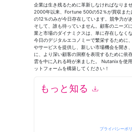
企業は生き残るために革新しなければなりま
2000年以来、Fortune 500の52％が買
の12％のみが今日存在しています。競争力が
そして、誰も待っていません。顧客のニーズ
業と市場のダイナミクスは、単に存在しなく
今日のデジタルエコノミーで繁栄するために
やサービスを提供し、新しい市場機会を開き
に、より深い顧客の洞察を表現するために依
雲を中に入れる時が来ました。 Nutanix
ットフォームを構築してください！
もっと知る
このフォームを送信することにより、あなたは同
て マーケティング関連の電子メールまたは電話
と 通信には、独自のプライバシー ポリシーが適
このリソースをリクエストすることにより、利用
タは 私たちによって保護された
プライバシーポ