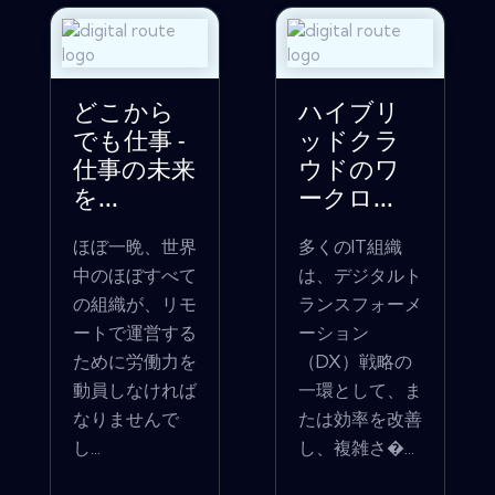
どこから
ハイブリ
でも仕事 -
ッドクラ
仕事の未来
ウドのワ
を...
ークロ...
ほぼ一晩、世界
多くのIT組織
中のほぼすべて
は、デジタルト
の組織が、リモ
ランスフォーメ
ートで運営する
ーション
ために労働力を
（DX）戦略の
動員しなければ
一環として、ま
なりませんで
たは効率を改善
し...
し、複雑さ�...