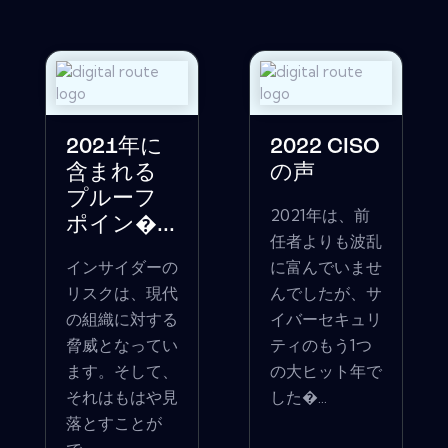
2021年に
2022 CISO
含まれる
の声
プルーフ
2021年は、前
ポイン�...
任者よりも波乱
インサイダーの
に富んでいませ
リスクは、現代
んでしたが、サ
の組織に対する
イバーセキュリ
脅威となってい
ティのもう1つ
ます。そして、
の大ヒット年で
それはもはや見
した�...
落とすことが