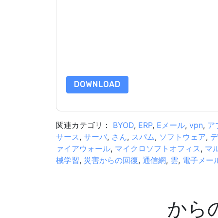
このフォームを送信することにより、あなたは同
って マーケティング関連の電子メールまたは電
イトと 通信には、独自のプライバシー ポリシー
このリソースをリクエストすることにより、利用
タは 私たちによって保護された
プライバシーポ
合わせください dataprotection@techpublishhub
DOWNLOAD
関連カテゴリ：
BYOD
,
ERP
,
Eメール
,
vpn
,
ア
サース
,
サーバ
,
さん
,
スパム
,
ソフトウェア
,
デ
ァイアウォール
,
マイクロソフトオフィス
,
マ
械学習
,
災害からの回復
,
通信網
,
雲
,
電子メー
から