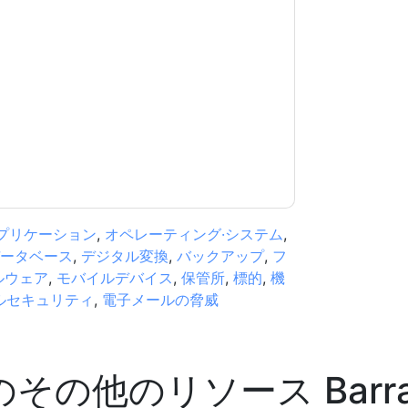
意します
Barracuda
あなたに連絡することによ
話。いつでも退会できます。
Barracuda
ウェブサ
が適用されます。
規約に同意したことになります。すべてのデー
リシー
.さらに質問がある場合は、メールでお問い
.com
プリケーション
,
オペレーティング·システム
,
ータベース
,
デジタル変換
,
バックアップ
,
フ
ルウェア
,
モバイルデバイス
,
保管所
,
標的
,
機
ルセキュリティ
,
電子メールの脅威
のその他のリソース
Barr