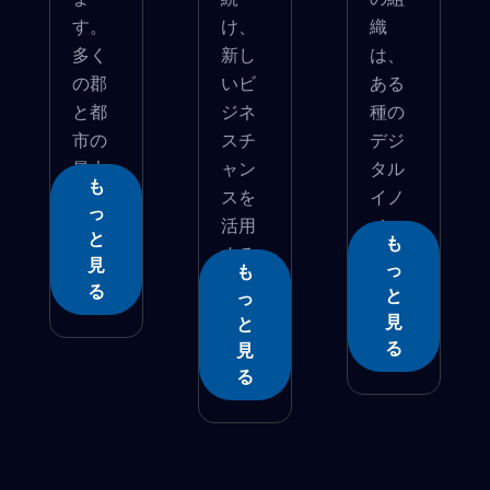
す。
け、
織
多く
新し
は、
の郡
いビ
ある
と都
ジネ
種の
市の
スチ
デジ
最大
ャン
タル
も
の...
スを
イノ
っ
活用
ベー
と
も
する
シ�...
見
っ
も
必要...
る
と
っ
見
と
る
見
る