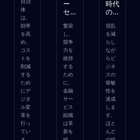
自治
ー
時代
体
セ...
の...
は、
効率
繁栄
混乱
を高
し、
を減
め、
競争
らし
コス
力を
なが
トを
維持
らビ
削減
する
ジネ
する
ため
スの
ため
に、
俊敏
にデ
金融
性を
ジタ
サー
達成
ル変
ビス
しま
革を
組織
す。
行っ
は革
ほと
てい
新を
んど
ま
続
の組