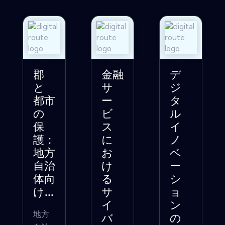
郡
金融
デ
と
サ
ジ
都市
ー
タ
の
ビ
ル
保
ス
イ
護：
に
ノ
地方
お
ベ
自治
け
ー
体向
る
シ
け...
サ
ョ
イ
ン
地方
バ
の