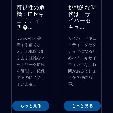
可視性の危
挑戦的な時
機：ITセキ
代は、サ
ュリティ
イバーセ
チ�...
キュ...
Covid-19が到
サイバーセキュ
着する前でさ
リティエグゼク
え、IT組織はま
ティブになるた
すます複雑なネ
めの「エキサイ
ットワーク環境
ティングな」時
を管理し、確保
間があるでしょ
するのに苦労し
うか？他の形
ていま�...
容...
もっと見る
もっと見る