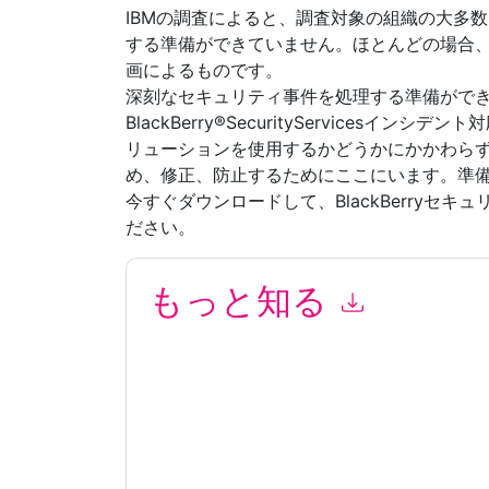
IBMの調査によると、調査対象の組織の大多
する準備ができていません。ほとんどの場合
画によるものです。
深刻なセキュリティ事件を処理する準備がで
BlackBerry®SecurityServicesインシ
リューションを使用するかどうかにかかわら
め、修正、防止するためにここにいます。準
今すぐダウンロードして、BlackBerryセ
ださい。
もっと知る
このフォームを送信することにより、あなたは同
って マーケティング関連の電子メールまたは電
イトと 通信には、独自のプライバシー ポリシー
このリソースをリクエストすることにより、利用
タは 私たちによって保護された
プライバシーポ
合わせください dataprotection@techpublishhub