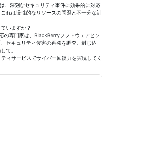
数は、深刻なセキュリティ事件に効果的に対応
、これは慢性的なリソースの問題と不十分な計
きていますか？
デント対応の専門家は、BlackBerryソフトウェアとソ
ず、セキュリティ侵害の再発を調査、封じ込
備して。
キュリティサービスでサイバー回復力を実現してく
意します
BlackBerry
あなたに連絡することによ
話。いつでも退会できます。
BlackBerry
ウェブサ
が適用されます。
規約に同意したことになります。すべてのデー
リシー
.さらに質問がある場合は、メールでお問い
.com