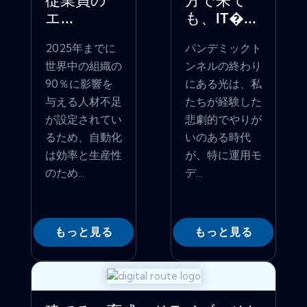
従業員の
方で来て
エ...
も、IT�...
2025年までに
パンデミックト
世界中の組織の
ンネルの終わり
90％に影響を
にある光は、私
与える人材不足
たちが経験した
が設定されてい
悲劇的でやりが
るため、自動化
いのある時代
は効率と生産性
が、特に運用モ
のため...
デ...
もっと見る
もっと見る