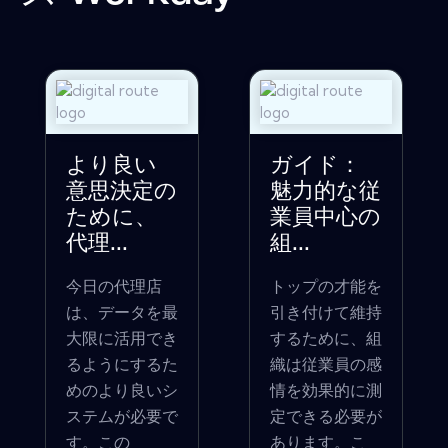
より良い
ガイド：
意思決定の
魅力的な従
ために、
業員中心の
代理...
組...
今日の代理店
トップの才能を
は、データを最
引き付けて維持
大限に活用でき
するために、組
るようにするた
織は従業員の感
めのより良いシ
情を効果的に測
ステムが必要で
定できる必要が
す。この
あります。こ