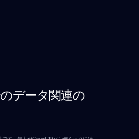
行のデータ関連の
す
す。個人がCovid-19パンデミックに続