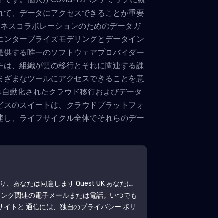
れて、データにアクセスできることが重要
とビジネスコラボレーションのためのデータガ
エンタープライズモデリングとデータイン
提供する唯一のソフトウェアプロバイダー
チは、組織が雲の移行とそれに関連する課
まざまなツールにアクセスできることを意
atalyst自動化されたクラウド移行およびデータ
ビスのスイートは、クラウドプラットフォ
速し、ライフサイクル全体でそれらのデー
より、あなたは同意します
Quest UK
あなたに
ィング関連の電子メールまたは電話。いつでも
サイトと 通信には、独自のプライバシー ポリ