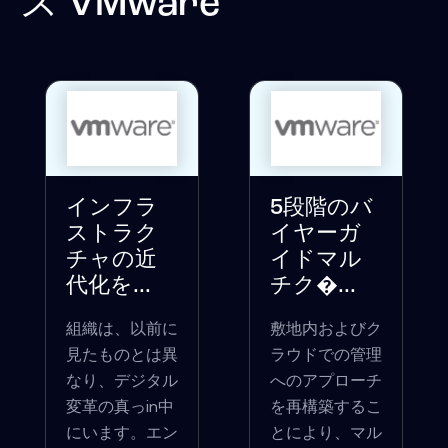
ス
VMware
インフラ
5段階のバ
ストラク
イヤーガ
チャの近
イドマル
代化を...
チク�...
組織は、以前に
敷地内およびク
見たものとは異
ラウドでの管理
なり、デジタル
へのアプローチ
変革の真っin中
を再構築するこ
にいます。エン
とにより、マル