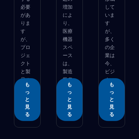
必要
増加
して
があ
によ
いま
りま
り、
す
す
医療
が、
が、
機器
多く
プロ
スペ
の企
ジェ
ース
業は
クト
は、
今、
と製
製造
ビジ
品の
業者
ネス
も
も
も
両...
がナ...
を続...
っ
っ
っ
と
と
と
見
見
見
る
る
る