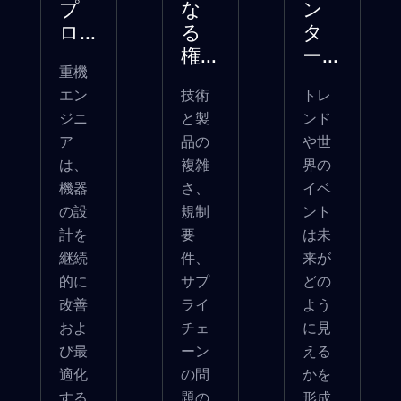
プ
な
ン
ロ...
る
タ
権...
ー...
重機
エン
技術
トレ
ジニ
と製
ンド
ア
品の
や世
は、
複雑
界の
機器
さ、
イベ
の設
規制
ント
計を
要
は未
継続
件、
来が
的に
サプ
どの
改善
ライ
よう
およ
チェ
に見
び最
ーン
える
適化
の問
かを
する
題の
形成