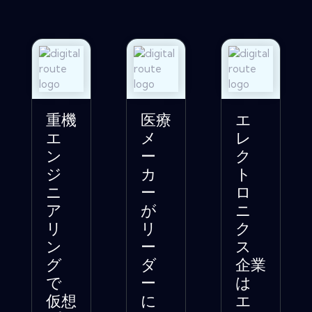
重機
医療
エ
エ
メ
レ
ン
ー
ク
ジ
カ
ト
ニ
ー
ロ
ア
が
ニ
リ
リ
ク
ン
ー
ス
グ
ダ
企業
で
ー
は
仮想
に
エ