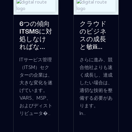
6つの傾向
クラウド
ITSMSに対
のビジネ
処しなけ
スの成長
ればな...
と敏ili...
ITサービス管理
さらに進み、競
（ITSM）セク
合他社よりも速
ターの企業は、
く成長し、達成
大きな変化を遂
したい場合は、
げています。
適切な技術を整
VARS、MSP、
備する必要があ
およびディスト
ります。
リビュータ�...
In...