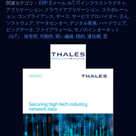
関連カテゴリ：
ERP
,
Eメール
,
IoT
,
ITインフラストラクチャ
,
アプリケーション
,
クラウドアプリケーション
,
コラボレーシ
ョン
,
コンプライアンス
,
サース
,
サービスプロバイダー
,
さん
,
ソフトウェア
,
データセンター
,
デジタル変換
,
ハードウェア
,
ビッグデータ
,
ファイアウォール
,
モノのインターネット
（IoT）
,
保管所
,
可動性
,
暗い繊維
,
標的
,
通信網
,
雲