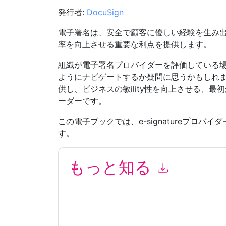
発行者:
DocuSign
電子署名は、安全で顧客に優しい経験を生み
率を向上させる重要な利点を提供します。
組織が電子署名プロバイダーを評価している
ようにナビゲートするか疑問に思うかもしれません
供し、ビジネスの敏ility性を向上させる、
ーダーです。
この電子ブックでは、e-signatureプロバイ
す。
もっと知る
このフォームを送信することにより、あなたは同
て マーケティング関連の電子メールまたは電話
トと 通信には、独自のプライバシー ポリシーが