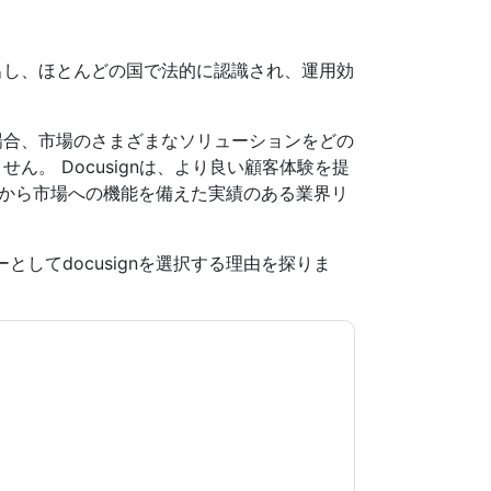
出し、ほとんどの国で法的に認識され、運用効
場合、市場のさまざまなソリューションをどの
。 Docusignは、より良い顧客体験を提
最初から市場への機能を備えた実績のある業界リ
ダーとしてdocusignを選択する理由を探りま
意します
DocuSign
あなたに連絡することによっ
。いつでも退会できます。
DocuSign
ウェブサイ
適用されます。