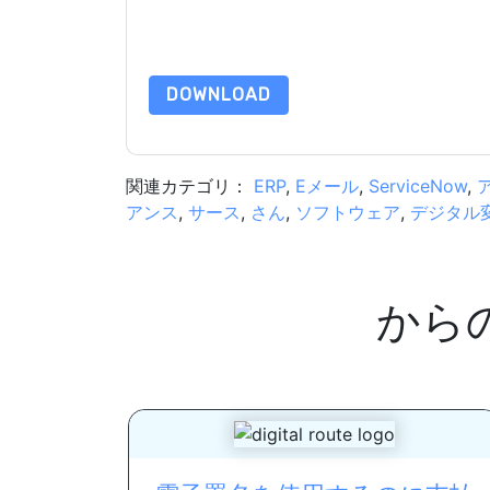
このリソースをリクエストすることにより、利用
タは 私たちによって保護された
プライバシーポ
合わせください dataprotection@techpublishhub
DOWNLOAD
関連カテゴリ：
ERP
,
Eメール
,
ServiceNow
,
アンス
,
サース
,
さん
,
ソフトウェア
,
デジタル
から