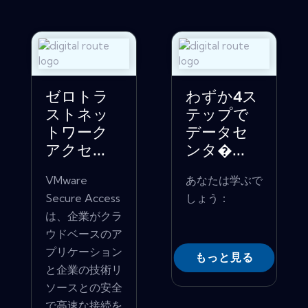
ゼロトラ
わずか4ス
ストネッ
テップで
トワーク
データセ
アクセ...
ンタ�...
VMware
あなたは学ぶで
Secure Access
しょう：
は、企業がクラ
ウドベースのア
プリケーション
もっと見る
と企業の技術リ
ソースとの安全
で高速な接続を