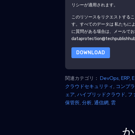
リシーが適用されます。
このリソースをリクエストするこ
す。すべてのデータは 私たちに
に質問がある場合は、メールでお
dataprotection@techpublishhu
DOWNLOAD
関連カテゴリ：
DevOps
,
ERP
,
クラウドセキュリティ
,
コンプ
ェア
,
ハイブリッドクラウド
,
フ
保管所
,
分析
,
通信網
,
雲
か