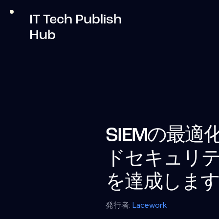
IT Tech Publish
Hub
SIEMの最
ドセキュリ
を達成しま
発行者:
Lacework