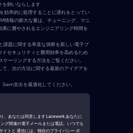
さを飼いならします
題を効率的に処理することに遅れをとってい
IEM情報の膨大な量は、チューニング、マニ
効果に費やされるエンジニアリング時間を
さと課題に関する率直な洞察を新しい電子ブ
ウドセキュリティと費用効率を高めるため
びスケーリングする方法をご覧ください。
して、次の方法に関する最新のアイデアを
Siem支出を最適化してください。
より、あなたは同意します
Lacework
あなたに
ィング関連の電子メールまたは電話。いつでも
サイトと 通信には、独自のプライバシー ポ