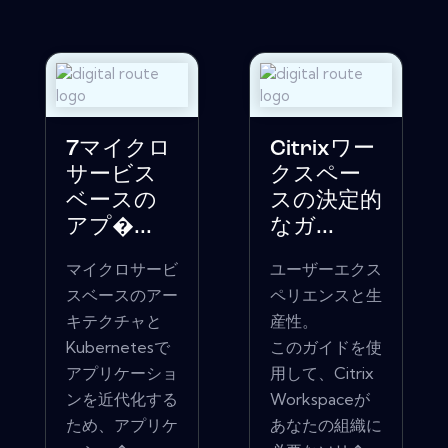
7マイクロ
Citrixワー
サービス
クスペー
ベースの
スの決定的
アプ�...
なガ...
マイクロサービ
ユーザーエクス
スベースのアー
ペリエンスと生
キテクチャと
産性。
Kubernetesで
このガイドを使
アプリケーショ
用して、Citrix
ンを近代化する
Workspaceが
ため、アプリケ
あなたの組織に