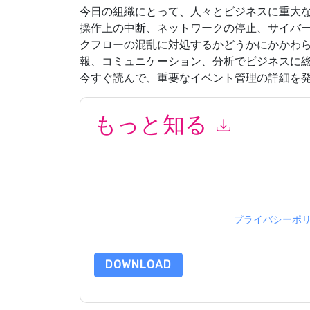
今日の組織にとって、人々とビジネスに重大
操作上の中断、ネットワークの停止、サイバ
クフローの混乱に対処するかどうかにかかわらず、B
報、コミュニケーション、分析でビジネスに
今すぐ読んで、重要なイベント管理の詳細を
もっと知る
このフォームを送信することにより、あなたは同
って マーケティング関連の電子メールまたは電
イトと 通信には、独自のプライバシー ポリシー
このリソースをリクエストすることにより、利用
タは 私たちによって保護された
プライバシーポ
合わせください dataprotection@techpublishhub
DOWNLOAD