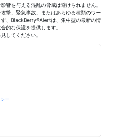
な影響を与える混乱の脅威は避けられません。
ー攻撃、緊急事故、またはあらゆる種類のワー
lackBerry®Alertは、集中型の最新の情
総合的な保護を提供します。
発見してください。
意します
BlackBerry
あなたに連絡することによ
話。いつでも退会できます。
BlackBerry
ウェブサ
が適用されます。
規約に同意したことになります。すべてのデー
リシー
.さらに質問がある場合は、メールでお問い
.com