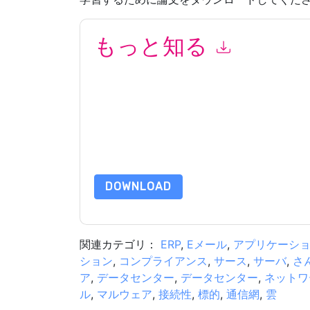
もっと知る
このフォームを送信することにより、あなたは同
マーケティング関連の電子メールまたは電話。い
信には、独自のプライバシー ポリシーが適用され
このリソースをリクエストすることにより、利用
タは 私たちによって保護された
プライバシーポ
合わせください dataprotection@techpublishhub
DOWNLOAD
関連カテゴリ：
ERP
,
Eメール
,
アプリケーシ
ション
,
コンプライアンス
,
サース
,
サーバ
,
さ
ア
,
データセンター
,
データセンター
,
ネットワ
ル
,
マルウェア
,
接続性
,
標的
,
通信網
,
雲