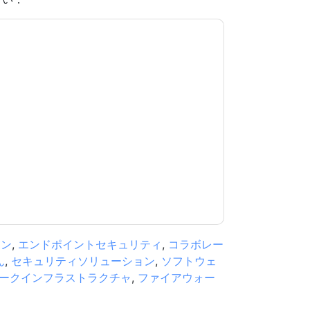
意します
Illumio
あなたに連絡することによって
つでも退会できます。
Illumio
ウェブサイトと 通
ます。
規約に同意したことになります。すべてのデー
リシー
.さらに質問がある場合は、メールでお問い
.com
ョン
,
エンドポイントセキュリティ
,
コラボレー
ん
,
セキュリティソリューション
,
ソフトウェ
ークインフラストラクチャ
,
ファイアウォー