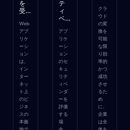
を
テ
クラ
受...
ィ
ウド
ベ...
Web
の変
アプ
アプ
換を
リケ
リケ
可能
ーシ
ーシ
な限
ョン
ョン
り効
は、
のセ
率的
イン
キュ
かつ
ター
リテ
成功
ネッ
ィベ
させ
ト上
ンダ
るた
のビ
ーを
め
ジネ
評価
に、
スの
する
企業
本拠
場
は全
地で
合、
体を