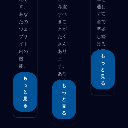
す。
考慮
通し
あな
すべ
て安
たの
きこ
全で
ウェ
とが
準拠
ブサ
たく
し続
イト
さん
ける
内の
あり
必要
も
機
ま
があ...
っ
能、
す。
と
あな
あな
見
も
た...
たの
る
っ
も
目...
と
っ
見
と
る
見
る