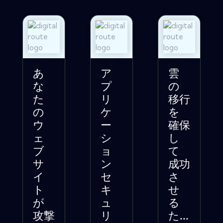
あ
ア
雲
な
プ
の
た
リ
移行
の
ケ
を
ウ
ー
確保
ェ
シ
し
ブ
ョ
て
サ
ン
成功
イ
セ
さ
ト
キ
せ
が
ュ
る
攻撃
リ
た...