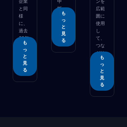
企業
中
ンを
と同
断、
広範
も
様
ネ...
囲に
っ
に、
使用
と
過去
し
見
20年
て、
る
も
に...
つな
っ
がり
と
も
と生...
見
っ
る
と
見
る