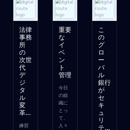
法律
重要
こ
事務
な
の
所
イ
グ
の
ベ
ロ
次世
ン
ー
代
ト
バ
デ
管理
ル
ジ
銀行
今日
タ
が
の組
ル
セ
織に
変
キ
とっ
革...
ュ
て、
リ
練習
人々
テ...