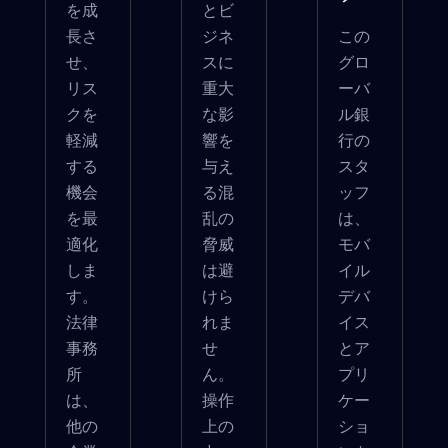
を成
とビ
長さ
ジネ
この
せ、
スに
グロ
リス
重大
ーバ
クを
な影
ル銀
軽減
響を
行の
する
与え
スタ
機会
る混
ッフ
を最
乱の
は、
適化
脅威
モバ
しま
は避
イル
す。
けら
デバ
法律
れま
イス
事務
せ
とア
所
ん。
プリ
は、
操作
ケー
他の
上の
ショ