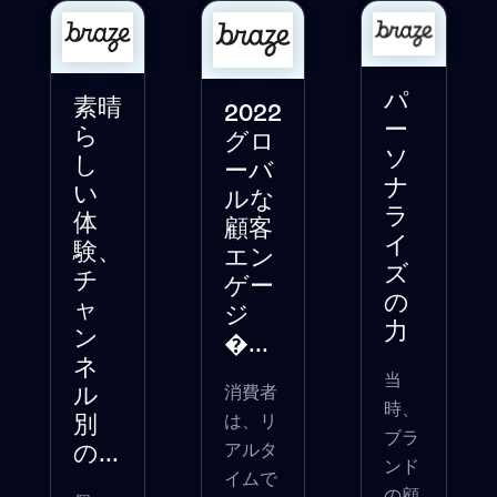
パ
素晴
2022
ー
ら
グロ
ソ
し
ーバ
ナ
い
ルな
ラ
体
顧客
イ
験、
エン
ズ
チ
ゲー
の
ャ
ジ
力
ン
�...
ネ
当
消費者
ル
時、
は、リ
別
ブラ
アルタ
の...
ンド
イムで
の顧