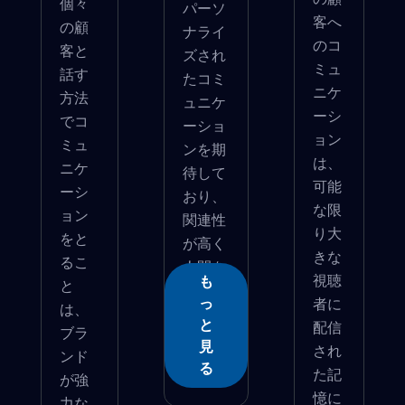
個々
パーソ
客へ
の顧
ナライ
のコ
客と
ズされ
ミュ
話す
たコミ
ニケ
方法
ュニケ
ーシ
でコ
ーショ
ョン
ミュ
ンを期
は、
ニケ
待して
可能
ーシ
おり、
な限
ョン
関連性
り大
をと
が高く
きな
るこ
人間を
視聴
も
と
感...
者に
っ
は、
と
配信
ブラ
見
され
ンド
る
た記
が強
憶に
力な