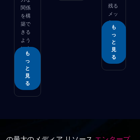
残る
関係
メッ
を構
セ
築で
も
ー...
きる
っ
よう
と
にす
見
も
るも...
る
っ
と
見
る
の最大のメディア リソース
エンタープ