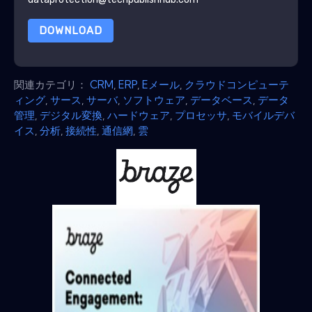
DOWNLOAD
関連カテゴリ：
CRM
,
ERP
,
Eメール
,
クラウドコンピューテ
ィング
,
サース
,
サーバ
,
ソフトウェア
,
データベース
,
データ
管理
,
デジタル変換
,
ハードウェア
,
プロセッサ
,
モバイルデバ
イス
,
分析
,
接続性
,
通信網
,
雲