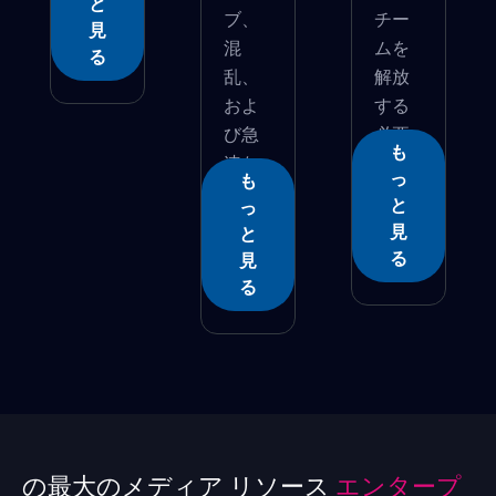
と
ブ、
チー
見
混
ムを
る
乱、
解放
およ
する
び急
必要
も
速な
が...
っ
も
ビ...
と
っ
見
と
る
見
る
の最大のメディア リソース
エンタープ