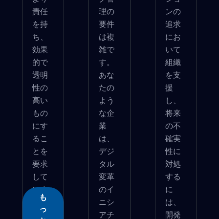
責任
理の
ンの
を持
要件
追求
ち、
は複
にお
効果
雑で
いて
的で
す。
組織
透明
あな
を支
性の
たの
援
高い
よう
し、
もの
な企
将来
にす
業
の不
るこ
は、
確実
とを
デジ
性に
要求
タル
対処
して
変革
する
いま
のイ
に
も
す...
ニシ
は、
っ
アチ
開発