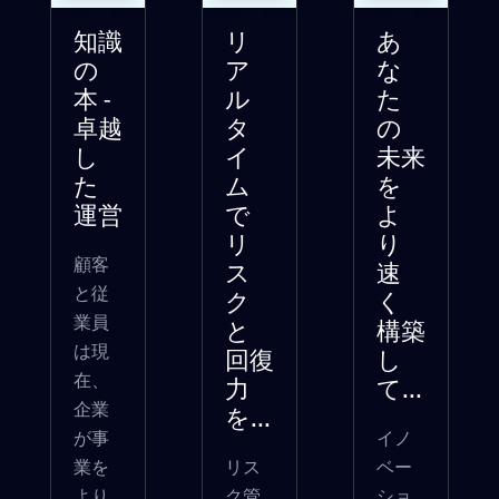
知識
リ
あ
の
ア
な
本 -
ル
た
卓越
タ
の
し
イ
未来
た
ム
を
運営
で
よ
リ
り
顧客
ス
速
と従
ク
く
業員
と
構築
は現
回復
し
在、
力
て...
企業
を...
が事
イノ
業を
リス
ベー
より
ク管
ショ