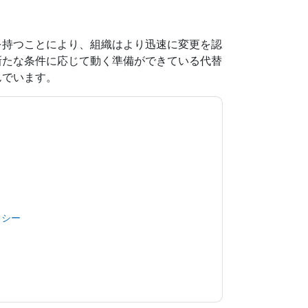
を持つことにより、組織はより迅速に変更を認
新たな条件に応じて動く準備ができている代替
んでいます。
意します
Workday
あなたに連絡することによっ
。いつでも退会できます。
Workday
ウェブサイト
用されます。
規約に同意したことになります。すべてのデー
リシー
.さらに質問がある場合は、メールでお問い
.com