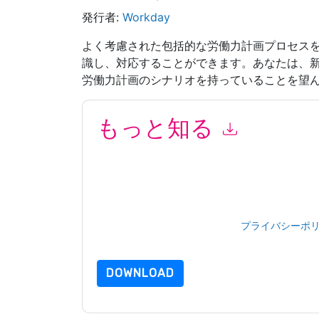
発行者:
Workday
よく考慮された包括的な労働力計画プロセス
識し、対応することができます。あなたは、
労働力計画のシナリオを持っていることを望
もっと知る
このフォームを送信することにより、あなたは同
て マーケティング関連の電子メールまたは電話
と 通信には、独自のプライバシー ポリシーが適
このリソースをリクエストすることにより、利用
タは 私たちによって保護された
プライバシーポ
合わせください dataprotection@techpublishhub
DOWNLOAD