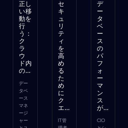
正し
セ
デ
い移
キ
ー
動を
ュ
タ
行
リ
ベ
う：
テ
ー
ク
ィ
ス
ラ
を
の
ウ
高
パ
ド内
め
フ
の...
る
ォ
た
ー
デー
め
マ
タベ
に
ン
ース
ク
ス
マネ
エ...
が...
ージ
ャー
IT管​​
CIO
とユ
理者
とシ