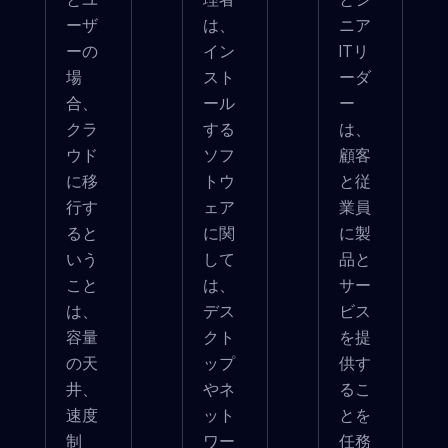
ーザ
は、
ニア
ーの
イン
ITリ
場
スト
ーダ
合、
ール
ー
クラ
する
は、
ウド
ソフ
顧客
に移
トウ
と従
行す
ェア
業員
ると
に関
に製
いう
して
品と
こと
は、
サー
は、
デス
ビス
容量
クト
を提
の天
ップ
供す
井、
やネ
るこ
速度
ット
とを
制
ワー
任務