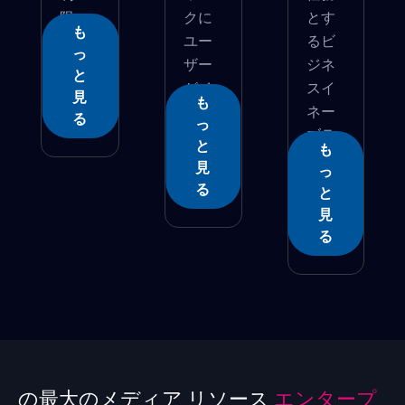
限、
クに
とす
も
パ...
ユー
るビ
っ
ザー
ジネ
と
がイ
スイ
見
も
ン�...
ネー
る
っ
ブラ
と
も
ー�...
見
っ
る
と
見
る
の最大のメディア リソース
エンタープ