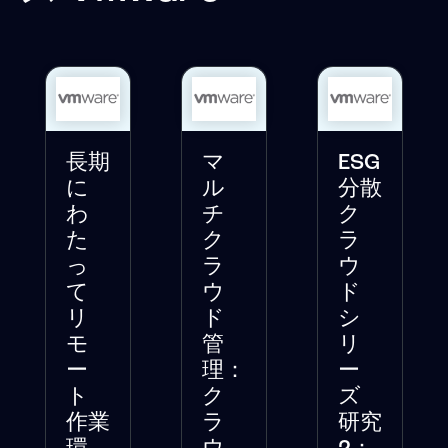
長期
マ
ESG
に
ル
分散
わ
チ
ク
た
ク
ラ
っ
ラ
ウ
て
ウ
ド
リ
ド
シ
モ
管
リ
ー
理：
ー
ト
ク
ズ
作業
ラ
研究