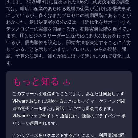
えます。 2020年9月に提出された106のIT意思決定者の調査
では、幅広い産業のあらゆる規模の企業が近代化を優先事項
にしているが、多くはまだプロセスの初期段階にあることが
わかった。意思決定者の3分の2は、IT近代化をサポートする
テクノロジーの実装を開始するか、初期実装段階を過ぎてい
ます。ITとビジネスリーダーは近代化に多大な投資を行って
いるが、優先順位を設定し、開始方法を決定することに苦労
していることを示しています。プロセス。彼らの期待、課
題、予算の決定も、彼らが旅に沿って進むにつれて変化しま
す。
もっと知る
このフォームを送信することにより、あなたは同意します
VMware
あなたに連絡することによって マーケティング関
連の電子メールまたは電話。いつでも退会できます。
VMware
ウェブサイトと 通信には、独自のプライバシー ポ
リシーが適用されます。
このリソースをリクエストすることにより、利用規約に同