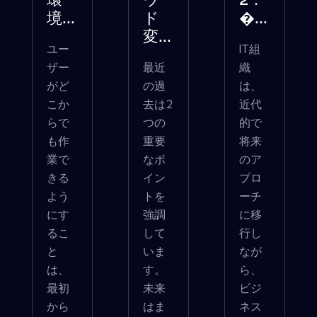
環
ウ
2：
境...
ド
�...
変...
ユー
IT組
ザー
最近
織
がど
の過
は、
こか
去は2
近代
らで
つの
的で
も作
重要
将来
業で
なポ
のア
きる
イン
プロ
よう
トを
ーチ
にす
強調
に移
るこ
して
行し
と
いま
なが
は、
す。
ら、
最初
未来
ビジ
から
はま
ネス