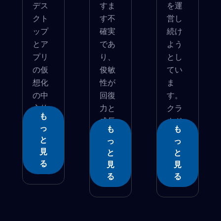
デス
すま
を運
クト
す不
営し
ップ
確実
続け
とア
であ
よう
プリ
り、
とし
の仮
俊敏
てい
想化
性が
ま
の中
回復
す。
心的
力と
クラ
も
な利...
成長
ウド
っ
も
も
�...
ネ�...
と
っ
っ
見
と
と
る
見
見
る
る