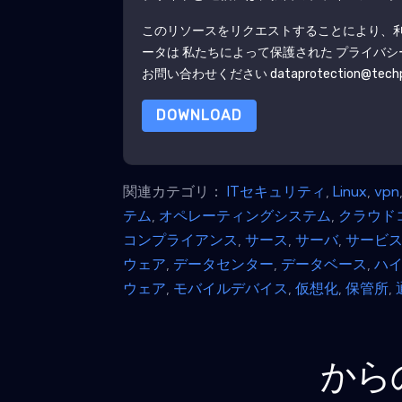
このリソースをリクエストすることにより、
ータは 私たちによって保護された
プライバシ
お問い合わせください dataprotection@techpu
DOWNLOAD
関連カテゴリ：
ITセキュリティ
,
Linux
,
vpn
テム
,
オペレーティングシステム
,
クラウド
コンプライアンス
,
サース
,
サーバ
,
サービ
ウェア
,
データセンター
,
データベース
,
ハ
ウェア
,
モバイルデバイス
,
仮想化
,
保管所
,
から