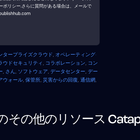
ーポリシー
.さらに質問がある場合は、メールで
blishhub.com
ンタープライズクラウド
,
オペレーティング·
ラウドセキュリティ
,
コラボレーション
,
コン
ー
,
さん
,
ソフトウェア
,
データセンター
,
デー
アウォール
,
保管所
,
災害からの回復
,
通信網
,
のその他のリソース
Catap