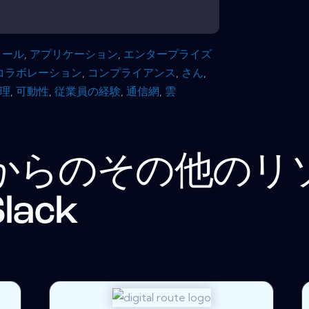
メール
,
アプリケーション
,
エンタープライズ
コラボレーション
,
コンプライアンス
,
さん
,
理
,
可動性
,
従業員の経験
,
通信網
,
雲
からのその他のリ
lack