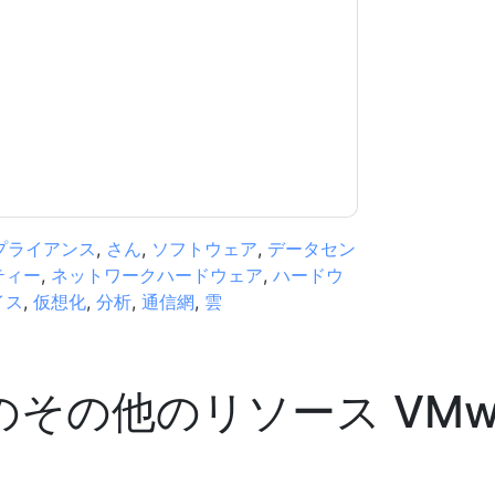
用されます。
規約に同意したことになります。すべてのデー
リシー
.さらに質問がある場合は、メールでお問い
.com
プライアンス
,
さん
,
ソフトウェア
,
データセン
ティー
,
ネットワークハードウェア
,
ハードウ
イス
,
仮想化
,
分析
,
通信網
,
雲
のその他のリソース
VMw