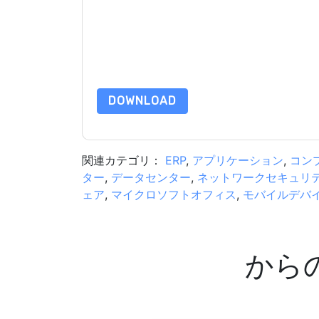
と 通信には、独自のプライバシー ポリシーが適
このリソースをリクエストすることにより、利用
タは 私たちによって保護された
プライバシーポ
合わせください dataprotection@techpublishhub
DOWNLOAD
関連カテゴリ：
ERP
,
アプリケーション
,
コン
ター
,
データセンター
,
ネットワークセキュリ
ェア
,
マイクロソフトオフィス
,
モバイルデバ
から