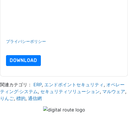
Fortinet
あなたに連絡することによって マーケティング関連の
電子メールまたは電話。いつでも退会できます。
Fortinet
ウェ
ブサイトと 通信には、独自のプライバシー ポリシーが適用され
ます。
このリソースをリクエストすることにより、利用規約に同意した
ことになります。すべてのデータは 私たちによって保護された
プライバシーポリシー
.さらに質問がある場合は、メールでお問
い合わせください dataprotection@techpublishhub.com
DOWNLOAD
関連カテゴリ：
ERP
,
エンドポイントセキュリティ
,
オペレー
ティング·システム
,
セキュリティソリューション
,
マルウェア
,
りんご
,
標的
,
通信網