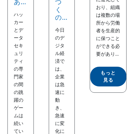
あ...
つ
おり、組織
く
ハッ
は複数の場
の...
カー
所から労働
とデ
今日
者を生産的
ータ
のデ
に保つこと
セキ
ジタ
ができる必
ュリ
ル経
要があり...
ティ
済で
の専
は、
もっと
門家
企業
見る
の間
は急
の跳
速に
躍の
動
ゲー
き、
ムは
急速
続い
に変
てい
化に