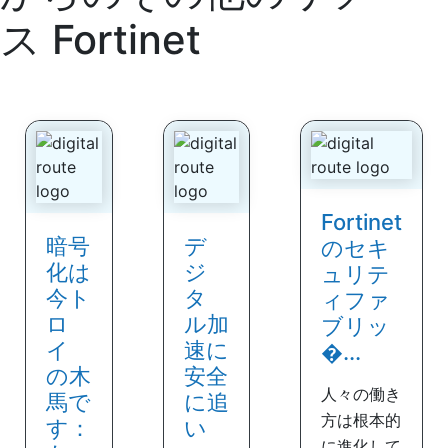
ス
Fortinet
Fortinet
暗号
デ
のセキ
化は
ジ
ュリテ
今ト
タ
ィファ
ロ
ル加
ブリッ
イ
速に
�...
の木
安全
人々の働き
馬で
に追
方は根本的
す：
い
に進化して