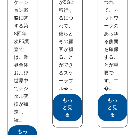
ケーシ
が5Gに
つれ
ョン戦
移行す
て、ネ
略に関
るにつ
ットワ
する第
れて、
ークの
8回年
彼らと
あらゆ
次F5調
その顧
る側面
査で
客が頼
を確保
は、業
ること
するこ
界全体
ができ
とが重
および
るスケ
要で
世界中
ーラブ
す。エ
でデジ
ル�...
�...
タル変
もっ
もっ
換が加
と見
と見
速し
る
る
続...
もっ