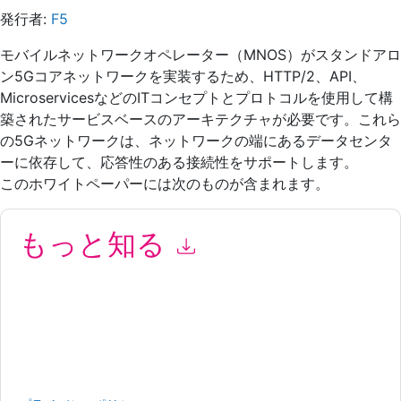
発行者:
F5
モバイルネットワークオペレーター（MNOS）がスタンドアロ
ン5Gコアネットワークを実装するため、HTTP/2、API、
MicroservicesなどのITコンセプトとプロトコルを使用して構
築されたサービスベースのアーキテクチャが必要です。これら
の5Gネットワ​​ークは、ネットワークの端にあるデータセンタ
ーに依存して、応答性のある接続性をサポートします。
このホワイトペーパーには次のものが含まれます。
もっと知る
このフォームを送信することにより、あなたは同意します
F5
あ
なたに連絡することによって マーケティング関連の電子メール
または電話。いつでも退会できます。
F5
ウェブサイトと 通信に
は、独自のプライバシー ポリシーが適用されます。
このリソースをリクエストすることにより、利用規約に同意した
ことになります。すべてのデータは 私たちによって保護された