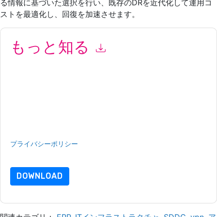
る情報に基づいた選択を行い、既存のDRを近代化して運用コ
ストを最適化し、回復を加速させます。
もっと知る
このフォームを送信することにより、あなたは同意します
VMware
あなたに連絡することによって マーケティング関連の
電子メールまたは電話。いつでも退会できます。
VMware
ウェ
ブサイトと 通信には、独自のプライバシー ポリシーが適用され
ます。
このリソースをリクエストすることにより、利用規約に同意した
ことになります。すべてのデータは 私たちによって保護された
プライバシーポリシー
.さらに質問がある場合は、メールでお問
い合わせください dataprotection@techpublishhub.com
DOWNLOAD