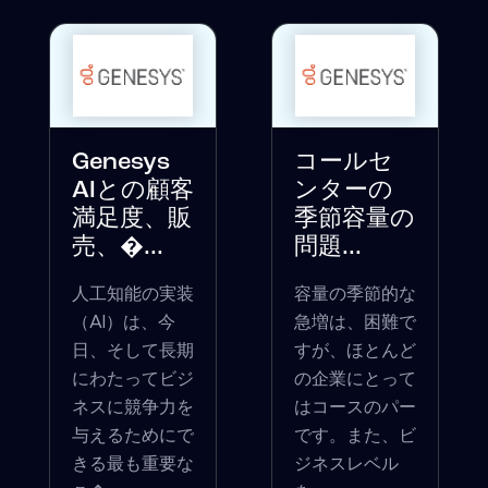
Genesys
コールセ
AIとの顧客
ンターの
満足度、販
季節容量の
売、�...
問題...
人工知能の実装
容量の季節的な
（AI）は、今
急増は、困難で
日、そして長期
すが、ほとんど
にわたってビジ
の企業にとって
ネスに競争力を
はコースのパー
与えるためにで
です。また、ビ
きる最も重要な
ジネスレベル