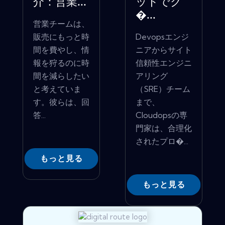
介：営業...
ットでク
�...
営業チームは、
販売にもっと時
Devopsエンジ
間を費やし、情
ニアからサイト
報を狩るのに時
信頼性エンジニ
間を減らしたい
アリング
と考えていま
（SRE）チーム
す。彼らは、回
まで、
答...
Cloudopsの専
門家は、合理化
されたプロ�...
もっと見る
もっと見る