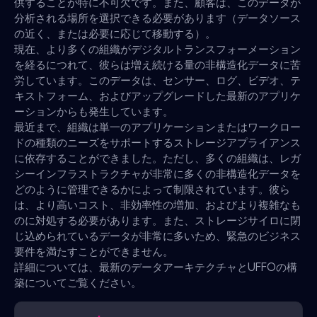
供することが特に不可欠です。また、顧客は、このデータが
分析される場所を選択できる必要があります（データソース
の近く、または必要に応じて移動する）。
現在、より多くの組織がデジタルトランスフォーメーション
を経るにつれて、彼らは増え続ける量の非構造化データに苦
労しています。このデータは、センサー、ログ、ビデオ、テ
キストフォーム、およびアップグレードした最新のアプリケ
ーションからも発生しています。
最近まで、組織は単一のアプリケーションまたはワークロー
ドの種類のニーズをサポートするストレージアプライアンス
に依存することができました。ただし、多くの組織は、レガ
シーインフラストラクチャが非常に多くの非構造化データを
どのように管理できるかによって制限されています。彼ら
は、より高いコスト、非効率性の増加、およびより複雑なも
のに対処する必要があります。また、ストレージサイロに閉
じ込められているデータが非常に多いため、緊急のビジネス
要件を満たすことができません。
詳細については、最新のデータアーキテクチャとUFFOの構
築についてご覧ください。