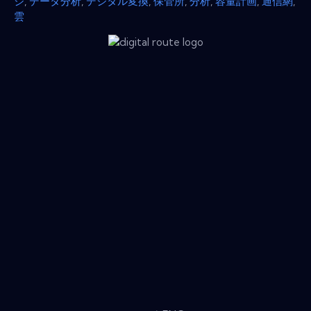
ジ
,
データ分析
,
デジタル変換
,
保管所
,
分析
,
容量計画
,
通信網
,
雲