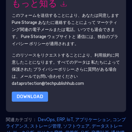
もっと知る
このフォームを送信することにより、あなたは同意します
Pure Storage
あなたに連絡することによって マーケティ
ング関連の電子メールまたは電話。いつでも退会できま
す。
Pure Storage
ウェブサイトと 通信には、独自のプラ
イバシー ポリシーが適用されます。
このリソースをリクエストすることにより、利用規約に同
意したことになります。すべてのデータは 私たちによって
保護された
プライバシーポリシー
.さらに質問がある場合
は、メールでお問い合わせください
dataprotection@techpublishhub.com
DOWNLOAD
関連カテゴリ：
DevOps
,
ERP
,
IoT
,
アプリケーション
,
コンプ
ライアンス
,
ストレージ管理
,
ソフトウェア
,
データストレー