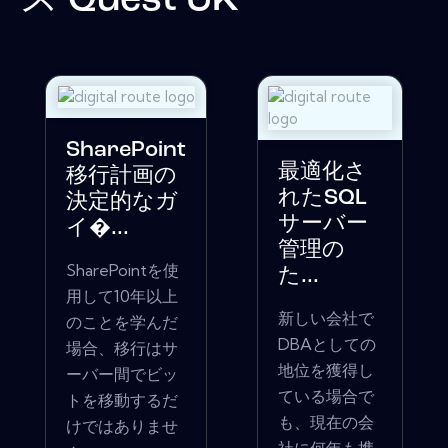
ス
Quest UK
SharePoint
最適化さ
移行計画の
れたSQL
決定的なガ
サーバー
イ�...
管理の
SharePointを使
た...
用して10年以上
新しい会社で
のことを学んだ
DBAとしての
場合、移行はサ
地位を獲得し
ーバー間でビッ
ている場合で
トを移動するだ
も、現在の会
けではありませ