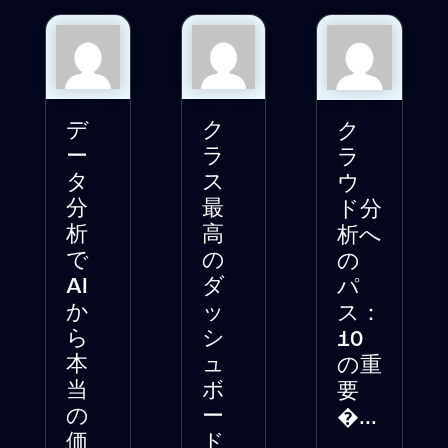
デ
ク
ク
ー
ラ
ラ
タ
ス
ウ
分
最
ド分
析
高
析へ
で
の
の
AI
ダ
パ
か
ッ
ス：
ら
シ
10
本
ュ
の重
当
ボ
要
の
ー
�...
価
ド