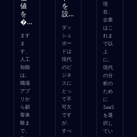
現
値
を
在、
を
設...
企業
�...
ダッ
はこ
ます
シュ
れま
ま
ボー
で以
す、
ドは
上
人工
現代
に、
知能
のビ
現代
は、
ジネ
の分
職場
スに
析の
アプ
とっ
ため
リか
て不
に
ら顧
可欠
SaaS
客体
です
を選
験ま
が、
択し
で、
すべ
てい