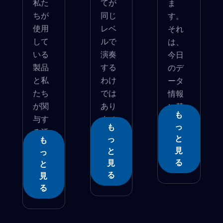
私た
てが
ま
ちが
同じ
す。
使用
レベ
それ
して
ルで
は、
いる
演奏
今日
製品
する
のデ
と私
わけ
ータ
たち
では
情報
が関
あり
に基
も
与す
ませ
づ�...
っ
も
る活
ん...
と
っ
も
動に...
見
と
っ
る
見
と
る
見
る