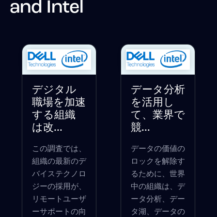
and Intel
デジタル
データ分析
職場を加速
を活用し
する組織
て、業界で
は改...
競...
この調査では、
データの価値の
組織の最新のデ
ロックを解除す
バイステクノロ
るために、世界
ジーの採用が、
中の組織は、デ
リモートユーザ
ータ分析、デー
ーサポートの向
タ湖、データの