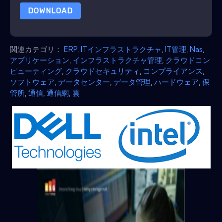
DOWNLOAD
関連カテゴリ：
ERP
,
ITインフラストラクチャ
,
IT管​​理
,
Nas
,
アプリケーション
,
インフラストラクチャ管理
,
クラウドコン
ピューティング
,
クラウドセキュリティ
,
コンプライアンス
,
ソフトウェア
,
データセンター
,
データ管理
,
ハードウェア
,
保
管所
,
通信
,
通信網
,
雲