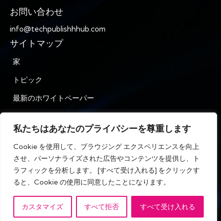
お問い合わせ
info@techpublishhhub.com
サイトマップ
家
トピック
最新のホワイトペーパー
企業AZ
私たちはあなたのプライバシーを尊重します
お問い合わせ
Cookie を使用して、ブラウジング エクスペリエンスを向上
プライバシー
させ、パーソナライズされた広告やコンテンツを提供し、ト
ラフィックを分析します。 [すべて受け入れる] をクリックす
利用規約
ると、Cookie の使用に同意したことになります。
カスタマイズ
すべて拒否
すべて受け入れる
IT テック パブリッシュ ハブ © 無断複写・転載を禁じます。