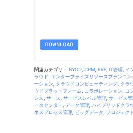
って マーケティング関連の電子メールまたは電
イトと 通信には、独自のプライバシー ポリシー
このリソースをリクエストすることにより、利用
タは 私たちによって保護された
プライバシーポ
合わせください dataprotection@techpublishhub
DOWNLOAD
関連カテゴリ：
BYOD
,
CRM
,
ERP
,
IT管​​理
,
イ
ラウド
,
エンタープライズリソースプランニング
ーション
,
クラウドコンピューティング
,
クラ
ウドプラットフォーム
,
コラボレーション
,
コ
ンス
,
サース
,
サービスレベル管理
,
サービス管
ータセンター
,
データ管理
,
ハイブリッドクラ
ネスプロセス管理
,
ビッグデータ
,
プロジェク