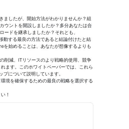
準備ができましたが、開始方法がわかりませんか？組
eアカウントを開設しましたか？多分あなたは合
クロードを継承しましたか？それとも、
ドに移動する最良の方法であると結論付けたと結
Azureを始めることは、あなたが想像するよりも
トの削減、ITリソースのより戦略的使用、競争
まれます。このホワイトペーパーでは、これら
ップについて説明しています。
ド環境を確保するための最良の戦略を選択する
さい！
意します
Rackspace
あなたに連絡することによ