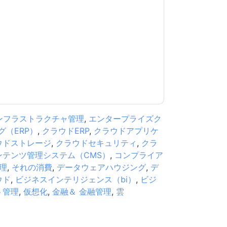
話。いつでも退会できます。
Rackspace
ウェブサ
が適用されます。
規約に同意したことになります。すべてのデー
リシー
.さらに質問がある場合は、メールでお問い
.com
ンフラストラクチャ管理
,
エンタープライズク
（ERP）
,
クラウドERP
,
クラウドアプリケ
ウドストレージ
,
クラウドセキュリティ
,
クラ
ンテンツ管理システム（CMS）
,
コンプライア
理
,
それの消費
,
データウェアハウジング
,
デ
ウド
,
ビジネスインテリジェンス（bi）
,
ビジ
ト管理
,
仮想化
,
金融＆ 金融管理
,
雲