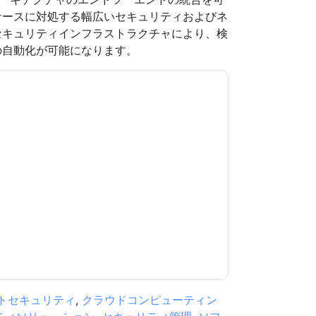
ケースに対処する幅広いセキュリティおよびネ
セキュリティインフラストラクチャにより、検
の自動化が可能になります。
意します
Fortinet
あなたに連絡することによっ
。いつでも退会できます。
Fortinet
ウェブサイト
用されます。
規約に同意したことになります。すべてのデー
リシー
.さらに質問がある場合は、メールでお問い
.com
トセキュリティ
,
クラウドコンピューティン