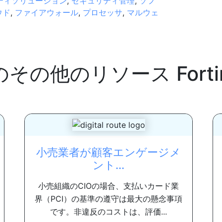
ティソリューション
,
セキュリティ管理
,
ソフ
ウド
,
ファイアウォール
,
プロセッサ
,
マルウェ
のその他のリソース
Fort
小売業者が顧客エンゲージメ
ント...
小売組織のCIOの場合、支払いカード業
界（PCI）の基準の遵守は最大の懸念事項
です。非違反のコストは、評価...