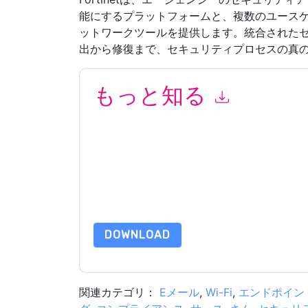
能にするプラットフォームと、複数のユース
ットワークツールを提供します。統合された
出から修復まで、セキュリティプロセスの真
もっと知る
このフォームを送信することにより、あなたは同
て マーケティング関連の電子メールまたは電話
と 通信には、独自のプライバシー ポリシーが適
このリソースをリクエストすることにより、利用
タは 私たちによって保護された
プライバシーポ
合わせください dataprotection@techpublishhub
DOWNLOAD
関連カテゴリ：
Eメール
,
Wi-Fi
,
エンドポイン