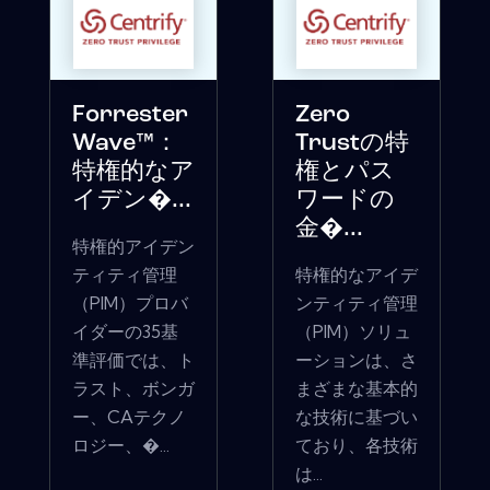
Forrester
Zero
Wave™：
Trustの特
特権的なア
権とパス
イデン�...
ワードの
金�...
特権的アイデン
ティティ管理
特権的なアイデ
（PIM）プロバ
ンティティ管理
イダーの35基
（PIM）ソリュ
準評価では、ト
ーションは、さ
ラスト、ボンガ
まざまな基本的
ー、CAテクノ
な技術に基づい
ロジー、�...
ており、各技術
は...