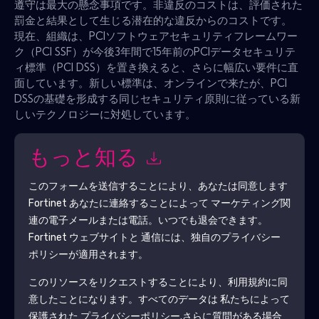
遵守は最大の懸念事項です。非違反のコストは、評価された
罰金と結果として生じる潜在的な違反からのコストです。
現在、組織は、PCIソフトウェアセキュリティフレームワー
ク（PCI SSF）が今後3年間で15年前のPCIデータセキュリテ
ィ標準（PCI DSS）を置き換えると、さらに幅広い要件に直
面しています。新しい標準は、オンラインで来たが、PCI
DSSの基礎を形成する同じセキュリティ原則に従っている新
しいテクノロジーに対処しています。
もっと知る
このフォームを送信することにより、あなたは同意します
Fortinet
あなたに連絡することによって マーケティング関
連の電子メールまたは電話。いつでも退会できます。
Fortinet
ウェブサイトと 通信には、独自のプライバシー
ポリシーが適用されます。
このリソースをリクエストすることにより、利用規約に同
意したことになります。すべてのデータは 私たちによって
保護された
プライバシーポリシー
.さらに質問がある場合