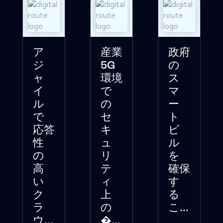
ア
産業
政府
ジ
5G
の
ャ
環境
ス
イ
で
マ
ル
の
ー
で
セ
ト
応答
キ
ビ
性
ュ
ル
の
リ
を
高
テ
確保
い
ィ
す
ク
上
る
ラ
の
こ...
ウ...
�...