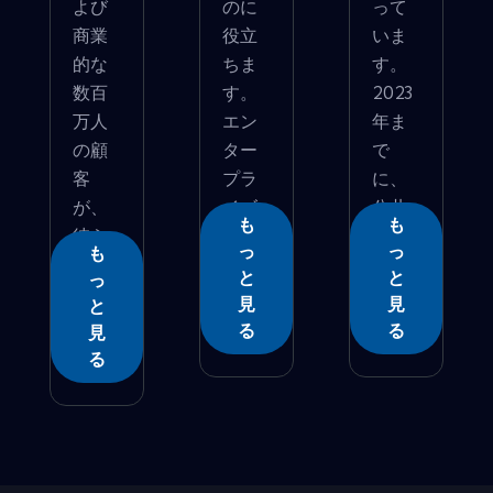
よび
のに
って
商業
役立
いま
的な
ちま
す。
数百
す。
2023
万人
エン
年ま
の顧
ター
で
客
プラ
に、
が、
イズ
公共
も
も
彼ら
によ...
部�...
っ
っ
も
�...
と
と
っ
見
見
と
る
る
見
る