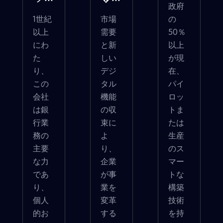
政府
1世紀
市場
の
以上
需要
50％
にわ
と新
以上
た
しい
が現
り、
デジ
在、
この
タル
パイ
会社
機能
ロッ
は銀
の収
トま
行業
束に
たは
務の
よ
生産
主要
り、
のス
な力
企業
マー
であ
が事
トな
り、
業を
構築
個人
変革
技術
的お
する
を持