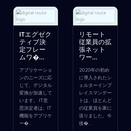
ITエグゼク
リモート
ティブ決
従業員の拡
定フレー
張ネット
ムワ�...
ワー...
アプリケーショ
2020年の初め
ンのニーズに応
に導入されたシ
じて、デジタル
ェルターインプ
変換が加速して
レイスマンデー
います。 IT意
トは、ほとんど
思決定者は、IT
の従業員を家に
機能をアプリケ
送りました。今
ー�...
後�...