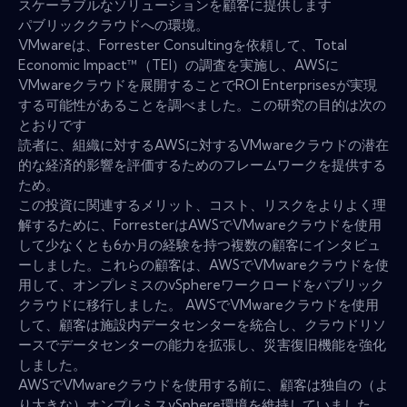
スケーラブルなソリューションを顧客に提供します
パブリッククラウドへの環境。
VMwareは、Forrester Consultingを依頼して、Total
Economic Impact™（TEI）の調査を実施し、AWSに
VMwareクラウドを展開することでROI Enterprisesが実現
する可能性があることを調べました。この研究の目的は次の
とおりです
読者に、組織に対するAWSに対するVMwareクラウドの潜在
的な経済的影響を評価するためのフレームワークを提供する
ため。
この投資に関連するメリット、コスト、リスクをよりよく理
解するために、ForresterはAWSでVMwareクラウドを使用
して少なくとも6か月の経験を持つ複数の顧客にインタビュ
ーしました。これらの顧客は、AWSでVMwareクラウドを使
用して、オンプレミスのvSphereワークロードをパブリック
クラウドに移行しました。 AWSでVMwareクラウドを使用
して、顧客は施設内データセンターを統合し、クラウドリソ
ースでデータセンターの能力を拡張し、災害復旧機能を強化
しました。
AWSでVMwareクラウドを使用する前に、顧客は独自の（よ
り大きな）オンプレミスvSphere環境を維持していました。