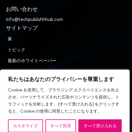
お問い合わせ
info@techpublishhhub.com
サイトマップ
家
トピック
最新のホワイトペーパー
企業AZ
私たちはあなたのプライバシーを尊重します
お問い合わせ
Cookie を使用して、ブラウジング エクスペリエンスを向上
プライバシー
させ、パーソナライズされた広告やコンテンツを提供し、ト
ラフィックを分析します。 [すべて受け入れる] をクリックす
利用規約
ると、Cookie の使用に同意したことになります。
カスタマイズ
すべて拒否
すべて受け入れる
IT テック パブリッシュ ハブ © 無断複写・転載を禁じます。