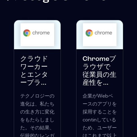
クラウド
Chromeブ
ワーカー
ラウザで
とエンタ
従業員の生
ープラ...
産性を...
テクノロジーの
企業がWebベ
進化は、私たち
ースのアプリを
の生き方に変化
採用することを
をもたらしまし
continしている
た。その結果、
ため、ユーザー
伝統的なレンガ
はこれまで以上