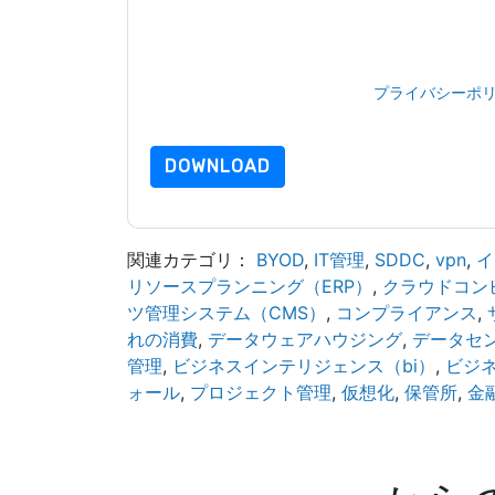
ーケティング関連の電子メールまたは電話。いつ
は、独自のプライバシー ポリシーが適用されます
このリソースをリクエストすることにより、利用
タは 私たちによって保護された
プライバシーポ
合わせください dataprotection@techpublishhub
DOWNLOAD
関連カテゴリ：
BYOD
,
IT管​​理
,
SDDC
,
vpn
,
イ
リソースプランニング（ERP）
,
クラウドコン
ツ管理システム（CMS）
,
コンプライアンス
,
れの消費
,
データウェアハウジング
,
データセ
管理
,
ビジネスインテリジェンス（bi）
,
ビジ
ォール
,
プロジェクト管理
,
仮想化
,
保管所
,
金