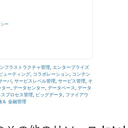
でも退会できます。
Intel
ウェブサイトと 通信に
。
規約に同意したことになります。すべてのデー
リシー
.さらに質問がある場合は、メールでお問い
.com
ンフラストラクチャ管理
,
エンタープライズ
ピューティング
,
コラボレーション
,
コンテン
サーバ
,
サービスレベル管理
,
サービス管理
,
そ
ンター
,
データセンター
,
データベース
,
データ
ネスプロセス管理
,
ビッグデータ
,
ファイアウ
融＆ 金融管理