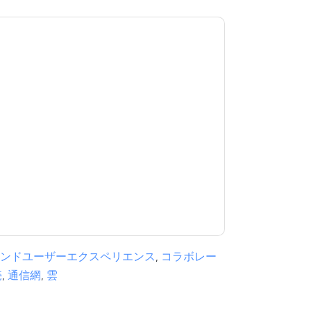
意します
Citrix
あなたに連絡することによって
つでも退会できます。
Citrix
ウェブサイトと 通
ます。
規約に同意したことになります。すべてのデー
リシー
.さらに質問がある場合は、メールでお問い
.com
ンドユーザーエクスペリエンス
,
コラボレー
売
,
通信網
,
雲