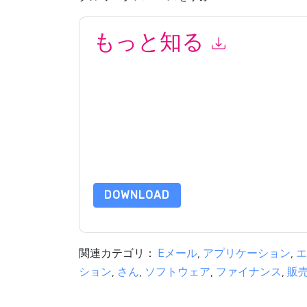
もっと知る
このフォームを送信することにより、あなたは同
マーケティング関連の電子メールまたは電話。い
信には、独自のプライバシー ポリシーが適用され
このリソースをリクエストすることにより、利用
タは 私たちによって保護された
プライバシーポ
合わせください dataprotection@techpublishhub
DOWNLOAD
関連カテゴリ：
Eメール
,
アプリケーション
,
エ
ション
,
さん
,
ソフトウェア
,
ファイナンス
,
販