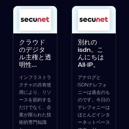
クラウド
別れの
のデジタ
isdn。こ
ル主権と透
んにちは
明性...
All-IP。
インフラストラ
アナログと
クチャの共有使
ISDNテレフォ
用により、リソ
ニーは過去のも
ースを節約する
のです。今日の
だけでなく、企
テレフォニーは
業が限られた技
ほとんどインタ
術的専門知識
ーネットベース