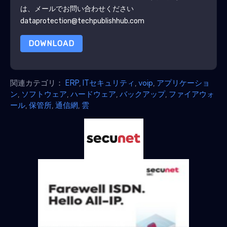
は、メールでお問い合わせください
dataprotection@techpublishhub.com
DOWNLOAD
関連カテゴリ：
ERP
,
ITセキュリティ
,
voip
,
アプリケーショ
ン
,
ソフトウェア
,
ハードウェア
,
バックアップ
,
ファイアウォ
ール
,
保管所
,
通信網
,
雲